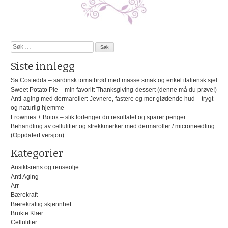
Kirsebær,
mandel,
plomme
og
vanilje
Søk
etter:
Siste innlegg
Sa Costedda – sardinsk tomatbrød med masse smak og enkel italiensk sjel
Sweet Potato Pie – min favoritt Thanksgiving-dessert (denne må du prøve!)
Anti-aging med dermaroller: Jevnere, fastere og mer glødende hud – trygt
og naturlig hjemme
Frownies + Botox – slik forlenger du resultatet og sparer penger
Behandling av cellulitter og strekkmerker med dermaroller / microneedling
(Oppdatert versjon)
Kategorier
Ansiktsrens og renseolje
Anti Aging
Arr
Bærekraft
Bærekraftig skjønnhet
Brukte Klær
Cellulitter