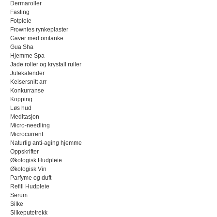
Dermaroller
Fasting
Fotpleie
Frownies rynkeplaster
Gaver med omtanke
Gua Sha
Hjemme Spa
Jade roller og krystall ruller
Julekalender
Keisersnitt arr
Konkurranse
Kopping
Løs hud
Meditasjon
Micro-needling
Microcurrent
Naturlig anti-aging hjemme
Oppskrifter
Økologisk Hudpleie
Økologisk Vin
Parfyme og duft
Refill Hudpleie
Serum
Silke
Silkeputetrekk