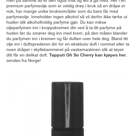
men på samme tid er den også frisk og lett å gå med. Her i en
premium parfymeolje som er veldig drøy i bruk så en dråpe er
nok, har mange unike bruksområder som du bare får med
parfymeolje. Inneholder ingen alkohol så vil derfor ikke tørke ut
huden slik alkoholholdig parfyme gjør. Du kan mikse
oljeparfymen inn i kroppskremen din ved å ta litt parfyme på
huden før du smører deg inn med krem, på den måten blander
du parfymen inn i kremen og får duften over hele deg. Bland litt
olje inn i duftsprederen din for en eksklusiv duft i rommet eller ta
noen dråper i skyllekammeret på vaskemaskinen slik at tøyet
ditt får en delikat duft.
Tapputi Oh So Cherry kan kjøpes her
,
sendes fra Norge!