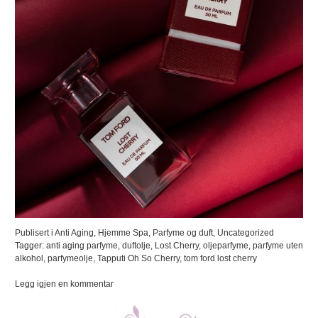
Publisert i
Anti Aging
,
Hjemme Spa
,
Parfyme og duft
,
Uncategorized
Tagger:
anti aging parfyme
,
duftolje
,
Lost Cherry
,
oljeparfyme
,
parfyme uten
alkohol
,
parfymeolje
,
Tapputi Oh So Cherry
,
tom ford lost cherry
på
Legg igjen en kommentar
Uimotståelig
med