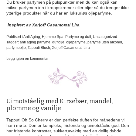
Du bruker parfymen på pulspunkter men du kan også kan
mikse parfymen inn i kroppskremer eller oljer så du trenger ikke
ytterlige produkter når du har en luksuriøs oljeparfyme.
Inspirert av Xerjoff Casamorati Lira
Publisert i
Anti Aging
,
Hjemme Spa
,
Parfyme og duft
,
Uncategorized
Tagger:
anti aging parfyme
,
duftolje
,
oljeparfyme
,
parfyme uten alkohol
,
parfymeolje
,
Tapputi Blush
,
Xerjoff Casamorati Lira
på
Legg igjen en kommentar
Husets
nye
favoritt,
uimotståelig
nesten
spiselig
Uimotståelig med Kirsebær, mandel,
plomme og vanilje
Tapputi Oh So Cherry er den perfekte duften for månedene vi
har i møte. Den er kompleks, fristende og uimotståelis god. Den
har fristende kontraster, sukkertøyaktig med en deilig dybde