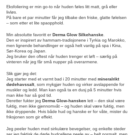
Eksfoliering er min go-to når huden føles litt matt, grå eller
livløs.
På bare et par minutter får jeg tilbake den friske, glatte følelsen
– som etter et lite spaopphold.
Min absolutte favoritt er
Derma Glow Silkehanske
.
Den er inspirert av hammam-tradisjonene i Tyrkia og Marokko,
men lignende behandlinger er også helt vanlig på spa i Kina,
Sør-Korea og Japan.
Jeg bruker den oftest når huden trenger et løft – særlig på
vinteren når jeg får små nupper på overarmene.
Slik gjør jeg det:
Jeg starter med et varmt bad i 20 minutter med
mineralrikt
dødehavssalt
, som mykgjør huden og virker avslappende for
muskler og ledd. Man kan også ta en dusj på 5 minutter hvis
man ikke har så god tid.
Deretter fukter jeg
Derma Glow-hansken
lett – den skal være
fuktig, men ikke gjennomvåt – og huden skal være fuktig, men
ikke dryppende. Hvis både hud og hanske er for våte, mister du
friksjonen som gir effekt.
Jeg peeler huden med sirkulære bevegelser, og enkelte steder
ser jeg faktisk de døde hudcellene peele av – helt normalt, men