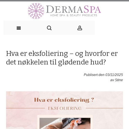
Skip
to
content
Hva er eksfoliering – og hvorfor er
det nøkkelen til glødende hud?
Publisert den 03/11/2025
av
Stine