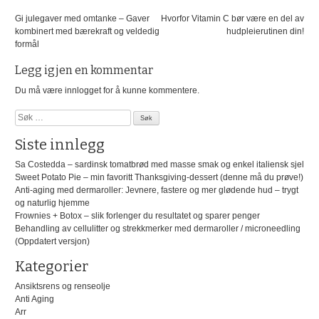
Innleggsnavigasjon
Gi julegaver med omtanke – Gaver
Hvorfor Vitamin C bør være en del av
kombinert med bærekraft og veldedig
hudpleierutinen din!
formål
Legg igjen en kommentar
Du må være
innlogget
for å kunne kommentere.
Søk
etter:
Siste innlegg
Sa Costedda – sardinsk tomatbrød med masse smak og enkel italiensk sjel
Sweet Potato Pie – min favoritt Thanksgiving-dessert (denne må du prøve!)
Anti-aging med dermaroller: Jevnere, fastere og mer glødende hud – trygt
og naturlig hjemme
Frownies + Botox – slik forlenger du resultatet og sparer penger
Behandling av cellulitter og strekkmerker med dermaroller / microneedling
(Oppdatert versjon)
Kategorier
Ansiktsrens og renseolje
Anti Aging
Arr