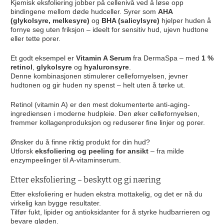
Kjemisk eksfoliering jobber på cellenivå ved å løse opp
bindingene mellom døde hudceller. Syrer som
AHA
(glykolsyre, melkesyre)
og
BHA (salicylsyre)
hjelper huden å
fornye seg uten friksjon – ideelt for sensitiv hud, ujevn hudtone
eller tette porer.
Et godt eksempel er
Vitamin A Serum
fra DermaSpa – med
1 %
retinol
,
glykolsyre
og
hyaluronsyre
.
Denne kombinasjonen stimulerer cellefornyelsen, jevner
hudtonen og gir huden ny spenst – helt uten å tørke ut.
Retinol (vitamin A) er den mest dokumenterte anti-aging-
ingrediensen i moderne hudpleie. Den øker cellefornyelsen,
fremmer kollagenproduksjon og reduserer fine linjer og porer.
Ønsker du å finne riktig produkt for din hud?
Utforsk
eksfoliering og peeling for ansikt
– fra milde
enzympeelinger til A-vitaminserum.
Etter eksfoliering – beskytt og gi næring
Etter eksfoliering er huden ekstra mottakelig, og det er nå du
virkelig kan bygge resultater.
Tilfør fukt, lipider og antioksidanter for å styrke hudbarrieren og
bevare gløden.