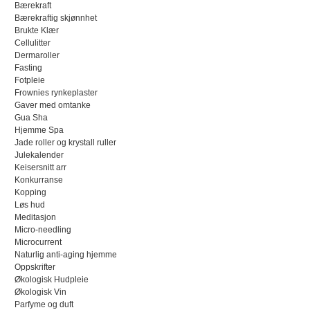
Bærekraft
Bærekraftig skjønnhet
Brukte Klær
Cellulitter
Dermaroller
Fasting
Fotpleie
Frownies rynkeplaster
Gaver med omtanke
Gua Sha
Hjemme Spa
Jade roller og krystall ruller
Julekalender
Keisersnitt arr
Konkurranse
Kopping
Løs hud
Meditasjon
Micro-needling
Microcurrent
Naturlig anti-aging hjemme
Oppskrifter
Økologisk Hudpleie
Økologisk Vin
Parfyme og duft