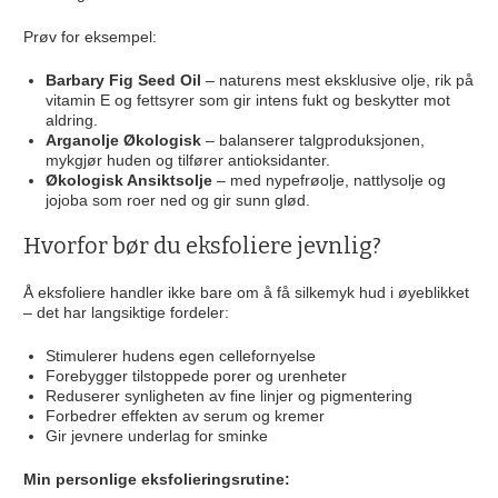
Prøv for eksempel:
Barbary Fig Seed Oil
– naturens mest eksklusive olje, rik på
vitamin E og fettsyrer som gir intens fukt og beskytter mot
aldring.
Arganolje Økologisk
– balanserer talgproduksjonen,
mykgjør huden og tilfører antioksidanter.
Økologisk Ansiktsolje
– med nypefrøolje, nattlysolje og
jojoba som roer ned og gir sunn glød.
Hvorfor bør du eksfoliere jevnlig?
Å eksfoliere handler ikke bare om å få silkemyk hud i øyeblikket
– det har langsiktige fordeler:
Stimulerer hudens egen cellefornyelse
Forebygger tilstoppede porer og urenheter
Reduserer synligheten av fine linjer og pigmentering
Forbedrer effekten av serum og kremer
Gir jevnere underlag for sminke
Min personlige eksfolieringsrutine: