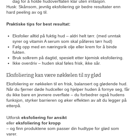
dag for å holde hudoverflaten klar uten irritasjon.
Husk: Skånsom, jevnlig eksfoliering gir bedre resultater enn
hard peeling av og til.
Praktiske tips for best resultat:
Eksfolier alltid på fuktig hud – aldri helt tørr. (med unntak
syrer og vitamin A serum som skal påføres tørr hud)
Følg opp med en næringsrik olje eller krem for å binde
fukten.
Bruk solkrem på dagtid, spesielt etter kjemisk eksfoliering.
Ikke overdriv – huden skal føles frisk, ikke sår.
Eksfoliering kan være nøkkelen til ny glød
Eksfoliering er nøkkelen til en frisk, balansert og glødende hud.
Når du fjerner døde hudceller og hjelper huden å fornye seg, får
du ikke bare en jevnere overflate – du forbedrer også hudens
funksjon, styrker barrieren og øker effekten av alt du legger på
etterpå.
Utforsk
eksfoliering for ansikt
eller
eksfoliering for kropp
– og finn produktene som passer din hudtype for glød som
varer.