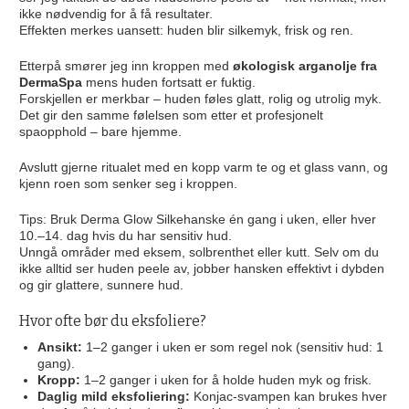
ikke nødvendig for å få resultater.
Effekten merkes uansett: huden blir silkemyk, frisk og ren.
Etterpå smører jeg inn kroppen med
økologisk arganolje fra
DermaSpa
mens huden fortsatt er fuktig.
Forskjellen er merkbar – huden føles glatt, rolig og utrolig myk.
Det gir den samme følelsen som etter et profesjonelt
spaopphold – bare hjemme.
Avslutt gjerne ritualet med en kopp varm te og et glass vann, og
kjenn roen som senker seg i kroppen.
Tips: Bruk Derma Glow Silkehanske én gang i uken, eller hver
10.–14. dag hvis du har sensitiv hud.
Unngå områder med eksem, solbrenthet eller kutt. Selv om du
ikke alltid ser huden peele av, jobber hansken effektivt i dybden
og gir glattere, sunnere hud.
Hvor ofte bør du eksfoliere?
Ansikt:
1–2 ganger i uken er som regel nok (sensitiv hud: 1
gang).
Kropp:
1–2 ganger i uken for å holde huden myk og frisk.
Daglig mild eksfoliering:
Konjac-svampen kan brukes hver