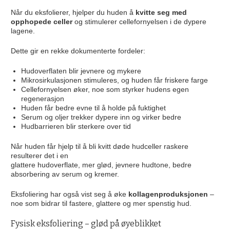
Når du eksfolierer, hjelper du huden å
kvitte seg med
opphopede celler
og stimulerer cellefornyelsen i de dypere
lagene.
Dette gir en rekke dokumenterte fordeler:
Hudoverflaten blir jevnere og mykere
Mikrosirkulasjonen stimuleres, og huden får friskere farge
Cellefornyelsen øker, noe som styrker hudens egen
regenerasjon
Huden får bedre evne til å holde på fuktighet
Serum og oljer trekker dypere inn og virker bedre
Hudbarrieren blir sterkere over tid
Når huden får hjelp til å bli kvitt døde hudceller raskere
resulterer det i en
glattere hudoverflate, mer glød, jevnere hudtone, bedre
absorbering av serum og kremer.
Eksfoliering har også vist seg å øke
kollagenproduksjonen
–
noe som bidrar til fastere, glattere og mer spenstig hud.
Fysisk eksfoliering – glød på øyeblikket