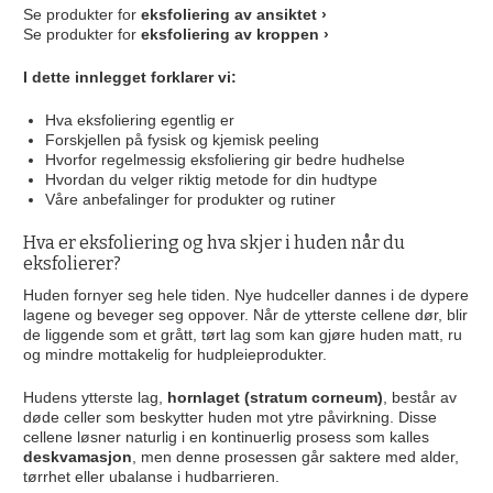
Se produkter for
eksfoliering av ansiktet ›
Se produkter for
eksfoliering av kroppen ›
I dette innlegget forklarer vi:
Hva eksfoliering egentlig er
Forskjellen på fysisk og kjemisk peeling
Hvorfor regelmessig eksfoliering gir bedre hudhelse
Hvordan du velger riktig metode for din hudtype
Våre anbefalinger for produkter og rutiner
Hva er eksfoliering og hva skjer i huden når du
eksfolierer?
Huden fornyer seg hele tiden. Nye hudceller dannes i de dypere
lagene og beveger seg oppover. Når de ytterste cellene dør, blir
de liggende som et grått, tørt lag som kan gjøre huden matt, ru
og mindre mottakelig for hudpleieprodukter.
Hudens ytterste lag,
hornlaget (stratum corneum)
, består av
døde celler som beskytter huden mot ytre påvirkning. Disse
cellene løsner naturlig i en kontinuerlig prosess som kalles
deskvamasjon
, men denne prosessen går saktere med alder,
tørrhet eller ubalanse i hudbarrieren.