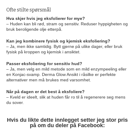
Ofte stilte spørsmål
Hva skjer hvis jeg eksfolierer for mye?
– Huden kan bli rød, stram og sensitiv. Reduser hyppigheten og
bruk beroligende olje etterpå.
Kan jeg kombinere fysisk og kjemisk eksfoliering?
– Ja, men ikke samtidig. Bytt gjerne på ulike dager, eller bruk
fysisk på kroppen og kjemisk i ansiktet.
Passer eksfoliering for sensitiv hud?
– Ja, men velg en mild metode som en mild enzympeeling eller
en Konjac-svamp. Derma Glow Ansikt i råsilke er perfekte
alternativer men må brukes med varsomhet.
Når på dagen er det best å eksfoliere?
– Kveld er ideelt, slik at huden får ro til å regenerere seg mens
du sover.
Hvis du likte dette innlegget setter jeg stor pris
på om du deler på Facebook: