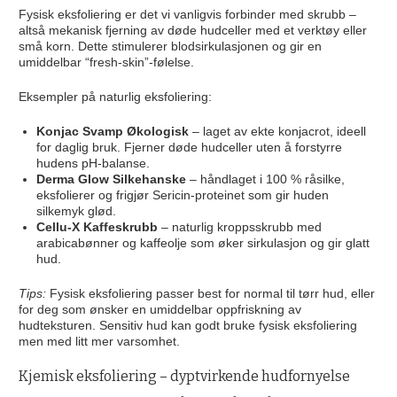
Fysisk eksfoliering er det vi vanligvis forbinder med skrubb –
altså mekanisk fjerning av døde hudceller med et verktøy eller
små korn. Dette stimulerer blodsirkulasjonen og gir en
umiddelbar “fresh-skin”-følelse.
Eksempler på naturlig eksfoliering:
Konjac Svamp Økologisk
– laget av ekte konjacrot, ideell
for daglig bruk. Fjerner døde hudceller uten å forstyrre
hudens pH-balanse.
Derma Glow Silkehanske
– håndlaget i 100 % råsilke,
eksfolierer og frigjør Sericin-proteinet som gir huden
silkemyk glød.
Cellu-X Kaffeskrubb
– naturlig kroppsskrubb med
arabicabønner og kaffeolje som øker sirkulasjon og gir glatt
hud.
Tips:
Fysisk eksfoliering passer best for normal til tørr hud, eller
for deg som ønsker en umiddelbar oppfriskning av
hudteksturen. Sensitiv hud kan godt bruke fysisk eksfoliering
men med litt mer varsomhet.
Kjemisk eksfoliering – dyptvirkende hudfornyelse