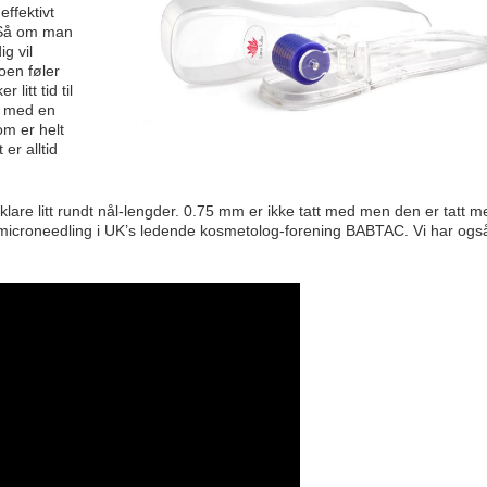
ffektivt
 Så om man
g vil
oen føler
itt tid til
r med en
om er helt
 er alltid
lare litt rundt nål-lengder. 0.75 mm er ikke tatt med men den er tatt m
 microneedling i UK’s ledende kosmetolog-forening BABTAC. Vi har også