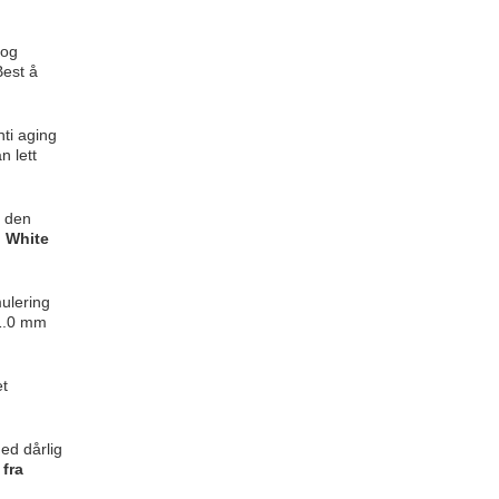
 og
Best å
nti aging
n lett
r den
g
White
mulering
 1.0 mm
et
ed dårlig
 fra