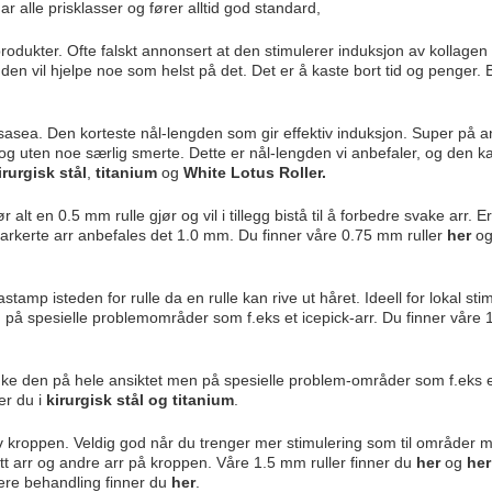
ar alle prisklasser og fører alltid god standard,
odukter. Ofte falskt annonsert at den stimulerer induksjon av kollagen
 den vil hjelpe noe som helst på det. Det er å kaste bort tid og penger. 
sasea. Den korteste nål-lengden som gir effektiv induksjon. Super på a
og uten noe særlig smerte. Dette er nål-lengden vi anbefaler, og den ka
kirurgisk stål
,
titanium
og
White Lotus Roller
.
alt en 0.5 mm rulle gjør og vil i tillegg bistå til å forbedre svake arr. E
arkerte arr anbefales det 1.0 mm. Du finner våre 0.75 mm ruller
her
o
amp isteden for rulle da en rulle kan rive ut håret. Ideell for lokal sti
n på spesielle problemområder som f.eks et icepick-arr. Du finner våre
ruke den på hele ansiktet men på spesielle problem-områder som f.eks 
er du i
kirurgisk stål
og
titanium
.
v kroppen. Veldig god når du trenger mer stimulering som til områder m
nitt arr og andre arr på kroppen. Våre 1.5 mm ruller finner du
her
og
her
ere behandling finner du
her
.