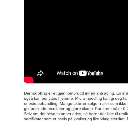
Dermarolling er et gjennombrudd innen anti aging. En enk
også kan benyttes hjemme. Micro-needling kan gi deg fant
eneste behandling. Mange aktører selger ruller som ikke 
gi uønskede resultater og gjøre skade. For korte nåler 0.
Selv om det hevdes annerledes, så hører det ikke til real
sertifikater som et bevis på kvalitet og like viktig sterili