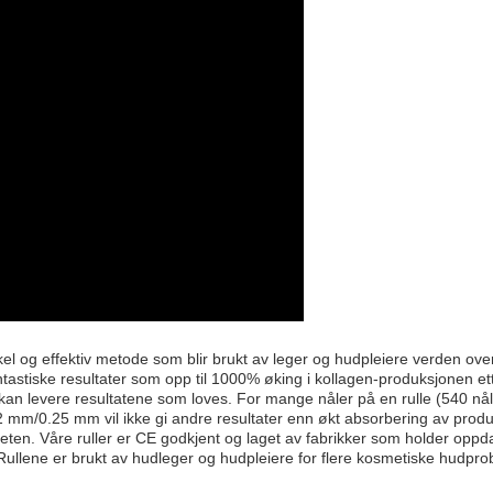
el og effektiv metode som blir brukt av leger og hudpleiere verden ov
astiske resultater som opp til 1000% øking i kollagen-produksjonen et
kan levere resultatene som loves. For mange nåler på en rulle (540 nål
2 mm/0.25 mm vil ikke gi andre resultater enn økt absorbering av produ
iteten. Våre ruller er CE godkjent og laget av fabrikker som holder oppd
tet. Rullene er brukt av hudleger og hudpleiere for flere kosmetiske hudpr