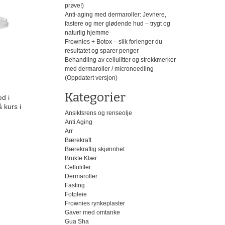
prøve!)
Anti-aging med dermaroller: Jevnere,
fastere og mer glødende hud – trygt og
naturlig hjemme
Frownies + Botox – slik forlenger du
resultatet og sparer penger
Behandling av cellulitter og strekkmerker
med dermaroller / microneedling
(Oppdatert versjon)
Kategorier
ed i
 kurs i
Ansiktsrens og renseolje
Anti Aging
Arr
Bærekraft
Bærekraftig skjønnhet
Brukte Klær
Cellulitter
Dermaroller
Fasting
Fotpleie
Frownies rynkeplaster
Gaver med omtanke
Gua Sha