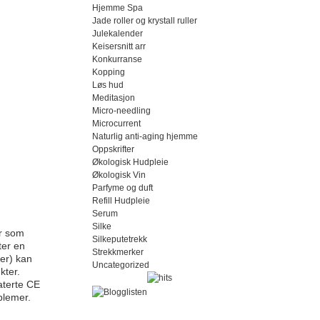
Hjemme Spa
Jade roller og krystall ruller
Julekalender
Keisersnitt arr
Konkurranse
Kopping
Løs hud
Meditasjon
Micro-needling
Microcurrent
Naturlig anti-aging hjemme
Oppskrifter
Økologisk Hudpleie
Økologisk Vin
Parfyme og duft
Refill Hudpleie
Serum
Silke
er som
Silkeputetrekk
ter en
Strekkmerker
er) kan
Uncategorized
kter.
aterte CE
oblemer.