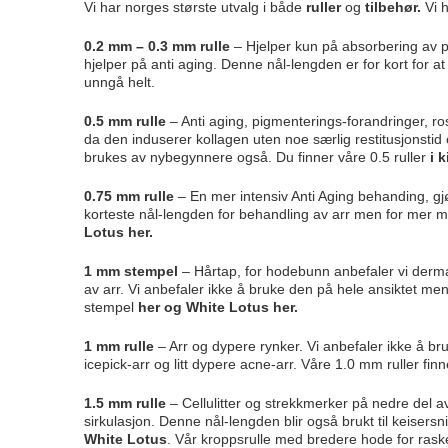
Vi har norges største utvalg i både
ruller
og
tilbehør.
Vi h
0.2 mm – 0.3 mm rulle
– Hjelper kun på absorbering av pr
hjelper på anti aging. Denne nål-lengden er for kort for at
unngå helt.
0.5 mm rulle
– Anti aging, pigmenterings-forandringer, ro
da den induserer kollagen uten noe særlig restitusjonstid 
brukes av nybegynnere også. Du finner våre 0.5 ruller
i 
0.75 mm rulle
– En mer intensiv Anti Aging behanding, gjør 
korteste nål-lengden for behandling av arr men for mer m
Lotus her
.
1 mm stempel
– Hårtap, for hodebunn anbefaler vi dermast
av arr. Vi anbefaler ikke å bruke den på hele ansiktet me
stempel
her
og
White Lotus her.
1 mm rulle
– Arr og dypere rynker. Vi anbefaler ikke å b
icepick-arr og litt dypere acne-arr. Våre 1.0 mm ruller finn
1.5 mm rulle
– Cellulitter og strekkmerker på nedre del a
sirkulasjon. Denne nål-lengden blir også brukt til keisers
White Lotus
. Vår kroppsrulle med bredere hode for rask