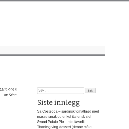
Søk
 03/11/2016
etter:
av
Stine
Siste innlegg
Sa Costedda – sardinsk tomatbrød med
masse smak og enkel italiensk sjel
Sweet Potato Pie – min favoritt
Thanksgiving-dessert (denne må du