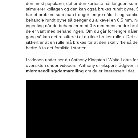
den mest populære, det er den korteste nål-lengden som e
stimulerer kollagen og den kan også brukes rundt øyne.
har et problem som man trenger lengre nåler til og samtidi
behandle rundt øyne så trenger du alikevel en 0.5 mm. N
ingenting når de behandler med 0.5 mm mens andre bruker l
de er vant med behandlingen. Om du går for lengre nåle
gang så kan det resultere i at du ikke bruker rullen. Det s
sikkert er at en rulle må brukes for at den skal virke så det
bedre å ta det forsiktig i starten.
I videoen under ser du Anthony Kingston i White Lotus fork
oversikten under videoen. Anthony er ekspert-rådgiver i
microneedling/dermarolling
om du er interessert i det.