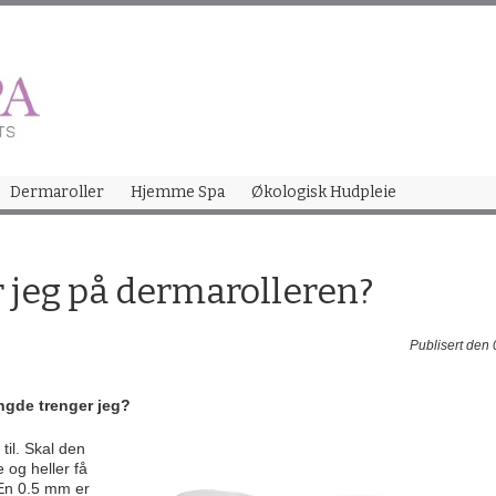
Skip
to
content
Dermaroller
Hjemme Spa
Økologisk Hudpleie
r jeg på dermarolleren?
Publisert den
engde trenger jeg?
 til. Skal den
 og heller få
 En 0.5 mm er