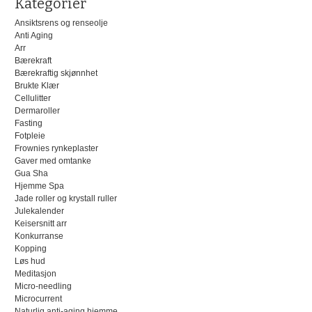
Kategorier
Ansiktsrens og renseolje
Anti Aging
Arr
Bærekraft
Bærekraftig skjønnhet
Brukte Klær
Cellulitter
Dermaroller
Fasting
Fotpleie
Frownies rynkeplaster
Gaver med omtanke
Gua Sha
Hjemme Spa
Jade roller og krystall ruller
Julekalender
Keisersnitt arr
Konkurranse
Kopping
Løs hud
Meditasjon
Micro-needling
Microcurrent
Naturlig anti-aging hjemme