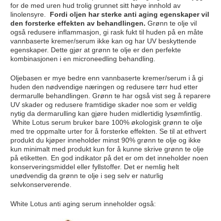
for de med uren hud trolig grunnet sitt høye innhold av
linolensyre.
Fordi oljen har sterke anti aging egenskaper vil
den forsterke effekten av behandlingen.
Grønn te olje vil
også redusere inflammasjon, gi rask fukt til huden på en måte
vannbaserte kremer/serum ikke kan og har UV beskyttende
egenskaper. Dette gjør at grønn te olje er den perfekte
kombinasjonen i en microneedling behandling.
Oljebasen er mye bedre enn vannbaserte kremer/serum i å gi
huden den nødvendige næringen og redusere tørr hud etter
dermarulle behandlingen. Grønn te har også vist seg å reparere
UV skader og redusere framtidige skader noe som er veldig
nytig da dermarulling kan gjøre huden midlertidig lysømfintlig.
White Lotus serum bruker bare 100% økologisk grønn te olje
med tre oppmalte urter for å forsterke effekten. Se til at ethvert
produkt du kjøper inneholder minst 90% grønn te olje og ikke
kun minimalt med produkt kun for å kunne skrive grønn te olje
på etiketten. En god indikator på det er om det inneholder noen
konserveringsmiddel eller fyllstoffer. Det er nemlig helt
unødvendig da grønn te olje i seg selv er naturlig
selvkonserverende.
White Lotus anti aging serum inneholder også: