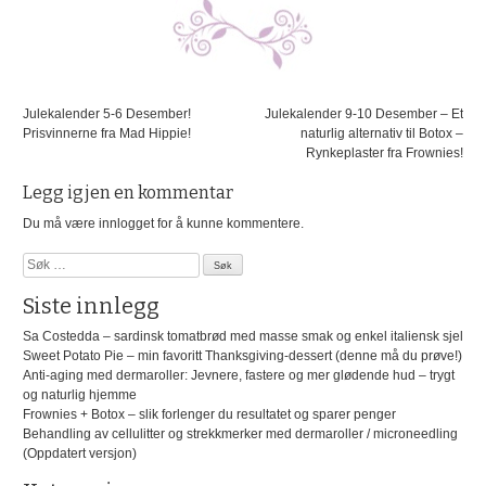
Innleggsnavigasjon
Julekalender 5-6 Desember!
Julekalender 9-10 Desember – Et
Prisvinnerne fra Mad Hippie!
naturlig alternativ til Botox –
Rynkeplaster fra Frownies!
Legg igjen en kommentar
Du må være
innlogget
for å kunne kommentere.
Søk
etter:
Siste innlegg
Sa Costedda – sardinsk tomatbrød med masse smak og enkel italiensk sjel
Sweet Potato Pie – min favoritt Thanksgiving-dessert (denne må du prøve!)
Anti-aging med dermaroller: Jevnere, fastere og mer glødende hud – trygt
og naturlig hjemme
Frownies + Botox – slik forlenger du resultatet og sparer penger
Behandling av cellulitter og strekkmerker med dermaroller / microneedling
(Oppdatert versjon)