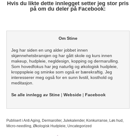
Hvis du likte dette innlegget setter jeg stor pris
på om du deler på Facebook:
Om Stine
Jeg har siden en ung alder jobbet innen
skjønnehetsbransjen og har gått skole og kurs innen
makeup, hudpleie, negldesign, kopping og dermarulling.
Som hovedfokus har jeg naturlig og økologisk hudpleie,
kroppspleie og sminke som også er bærekraftig. Jeg
interesserer meg også for en sunn livstil, kosthold og
meditasjon.
Se alle innlegg av Stine
|
Webside
|
Facebook
Publisert i
Anti Aging
,
Dermaroller
,
Julekalender
,
Konkurranse
,
Løs hud
,
Micro-needling
,
Økologisk Hudpleie
,
Uncategorized