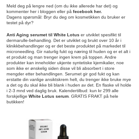
Meld deg på lengre ned (om du ikke allerede har det) og
kommenter her i bloggen eller på
fecebook her.
Dagens spørsmål: Bryr du deg om kosmetikken du bruker er
testet på dyr?
Anti Aging serumet til White Lotus
er utviklet spesifikt til
dermarulle-behandling. Det er utviklet og brukt over 10 år i
klinikkbehandlinger og er det beste produktet på markedet til
microneedling. Gir naturlig fukt og næring til huden og er et alt i
et produkt og man trenger ingen krem på toppen. Andre
produkter kan inneholder ukjente syntetiske kjemikalier, noe
som ikke er ønskelig siden disse vil bli absorbert i store
mengder etter behandlingen. Serumet gir god fukt og kan
erstatte din vanlige ansiktskrem helt, du trenger ikke bruke mye
a det og du skal ikke bli blank i huden av det. En flaske vil holde
i 2-3 mnd ved daglig bruk. Kalendertilbud: kun kr 299 alle
forskjellige
White Lotus serum
. GRATIS FRAKT på hele
butikken!