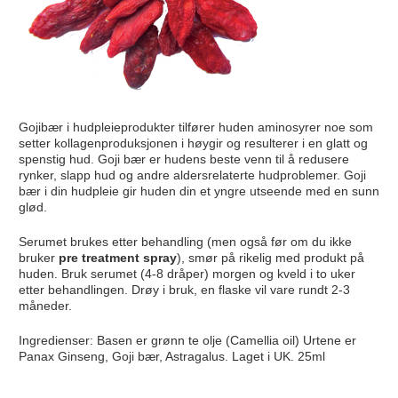
Gojibær i hudpleieprodukter tilfører huden aminosyrer noe som
setter kollagenproduksjonen i høygir og resulterer i en glatt og
spenstig hud. Goji bær er hudens beste venn til å redusere
rynker, slapp hud og andre aldersrelaterte hudproblemer. Goji
bær i din hudpleie gir huden din et yngre utseende med en sunn
glød.
Serumet brukes etter behandling (men også før om du ikke
bruker
pre treatment spray
), smør på rikelig med produkt på
huden. Bruk serumet (4-8 dråper) morgen og kveld i to uker
etter behandlingen. Drøy i bruk, en flaske vil vare rundt 2-3
måneder.
Ingredienser: Basen er grønn te olje (Camellia oil) Urtene er
Panax Ginseng, Goji bær, Astragalus. Laget i UK. 25ml