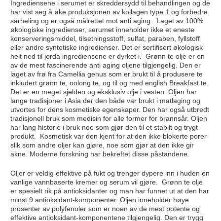
Ingrediensene i serumet er skreddersydd til behandlingen og de
har vist seg å øke produksjonen av kollagen type 1 og forbedre
sårheling og er også målrettet mot anti aging. Laget av 100%
økologiske ingredienser, serumet inneholder ikke et eneste
konserveringsmiddel, tilsetningsstoff, sulfat, paraben, fyllstoff
eller andre syntetiske ingredienser. Det er sertifisert økologisk
helt ned til jorda ingrediensene er dyrket i. Grønn te olje er en
av de mest fascinerende anti aging oljene tilgjengelig. Den er
laget av frø fra Camellia genus som er brukt til å produsere te
inkludert grønn te, oolong te, og til og med english Breakfast te.
Det er en meget sjelden og eksklusiv olje i vesten. Oljen har
lange tradisjoner i Asia der den både var brukt i matlaging og
utvortes for dens kosmetiske egenskaper. Den har også utbredt
tradisjonell bruk som medisin for alle former for brannsår. Oljen
har lang historie i bruk noe som gjør den til et stabilt og trygt
produkt. Kosmetisk var den kjent for at den ikke blokerte porer
slik som andre oljer kan gjøre, noe som gjør at den ikke gir
akne. Moderne forskning har bekreftet disse påstandene.
Oljer er veldig effektive på fukt og trenger dypere inn i huden en
vanlige vannbaserte kremer og serum vil gjøre. Grønn te olje
er spesielt rik på antioksidanter og man har funnet ut at den har
minst 9 antioksidant-komponenter. Oljen inneholder høye
prosenter av polyfenoler som er noen av de mest potente og
effektive antioksidant-komponentene tilgjengelig. Den er trygg