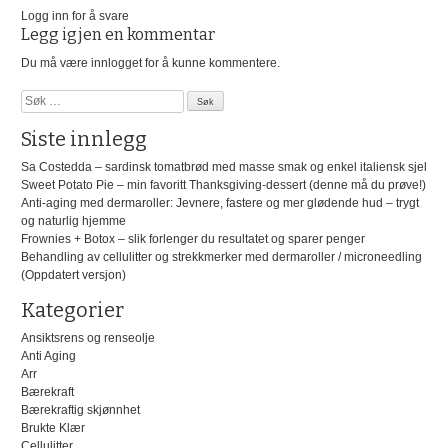
Logg inn for å svare
Legg igjen en kommentar
Du må være
innlogget
for å kunne kommentere.
Søk
etter:
Siste innlegg
Sa Costedda – sardinsk tomatbrød med masse smak og enkel italiensk sjel
Sweet Potato Pie – min favoritt Thanksgiving-dessert (denne må du prøve!)
Anti-aging med dermaroller: Jevnere, fastere og mer glødende hud – trygt
og naturlig hjemme
Frownies + Botox – slik forlenger du resultatet og sparer penger
Behandling av cellulitter og strekkmerker med dermaroller / microneedling
(Oppdatert versjon)
Kategorier
Ansiktsrens og renseolje
Anti Aging
Arr
Bærekraft
Bærekraftig skjønnhet
Brukte Klær
Cellulitter