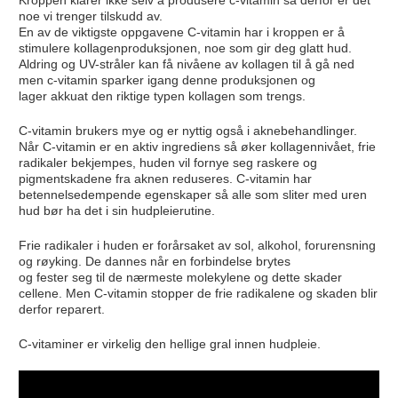
noe vi trenger tilskudd av.
En av de viktigste oppgavene C-vitamin har i kroppen er å
stimulere kollagenproduksjonen, noe som gir deg glatt hud.
Aldring og UV-stråler kan få nivåene av kollagen til å gå ned
men c-vitamin sparker igang denne produksjonen og
lager akkuat den riktige typen kollagen som trengs.
C-vitamin brukers mye og er nyttig også i aknebehandlinger.
Når C-vitamin er en aktiv ingrediens så øker kollagennivået, frie
radikaler bekjempes, huden vil fornye seg raskere og
pigmentskadene fra aknen reduseres. C-vitamin har
betennelsedempende egenskaper så alle som sliter med uren
hud bør ha det i sin hudpleierutine.
Frie radikaler i huden er forårsaket av sol, alkohol, forurensning
og røyking. De dannes når en forbindelse brytes
og fester seg til de nærmeste molekylene og dette skader
cellene. Men C-vitamin stopper de frie radikalene og skaden blir
derfor reparert.
C-vitaminer er virkelig den hellige gral innen hudpleie.