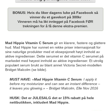
BONUS: Hvis
du
liker dagens luke på Facebook så
vinner du et gavekort på 300kr
Vinneren må ha likt innlegget på Facebook FØR
trekningen for å få denne ekstra-premien.
Mad Hippie Vitamin C Serum
gir en klarere, fastere og glattere
hud. Mad Hippie har vunnet en rekke priser internasjonalt for
sine naturlige produkter med et eksepsjonelt høyt innhold av
aktive ingredienser. Dette serumet er det vitamin C serumet på
markedet med høyest innhold av aktive ingredienser. Et utrolig
populært serum brukt av blant annet Victoria Secret-modellen
Bridget Malcolm (se bilde).
MUST HAVE:
«
Mad Hippie Vitamin C Serum
. I apply it
before my moisturizer and can see an instant difference –
it leaves you glowing.» – Bridget Malcolm, Elle Nov 2016
HUSK: Det er JULESALG
det er 15% rabatt på hele
nettbutikken, inkludert Mad Hippie
.