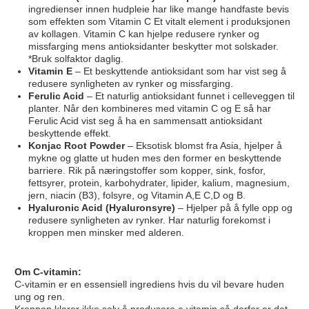
ingredienser innen hudpleie har like mange handfaste bevis
som effekten som Vitamin C Et vitalt element i produksjonen
av kollagen. Vitamin C kan hjelpe redusere rynker og
missfarging mens antioksidanter beskytter mot solskader.
*Bruk solfaktor daglig.
Vitamin E
– Et beskyttende antioksidant som har vist seg å
redusere synligheten av rynker og missfarging.
Ferulic Acid
– Et naturlig antioksidant funnet i celleveggen til
planter. Når den kombineres med vitamin C og E så har
Ferulic Acid vist seg å ha en sammensatt antioksidant
beskyttende effekt.
Konjac Root Powder
– Eksotisk blomst fra Asia, hjelper å
mykne og glatte ut huden mes den former en beskyttende
barriere. Rik på næringstoffer som kopper, sink, fosfor,
fettsyrer, protein, karbohydrater, lipider, kalium, magnesium,
jern, niacin (B3), folsyre, og Vitamin A,E C,D og B.
Hyaluronic Acid (Hyaluronsyre)
– Hjelper på å fylle opp og
redusere synligheten av rynker. Har naturlig forekomst i
kroppen men minsker med alderen.
Om C-vitamin:
C-vitamin er en essensiell ingrediens hvis du vil bevare huden
ung og ren.
Kroppen klarer ikke selv å produsere c-vitamin så derfor er det