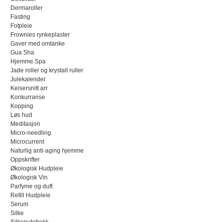
Dermaroller
Fasting
Fotpleie
Frownies rynkeplaster
Gaver med omtanke
Gua Sha
Hjemme Spa
Jade roller og krystall ruller
Julekalender
Keisersnitt arr
Konkurranse
Kopping
Løs hud
Meditasjon
Micro-needling
Microcurrent
Naturlig anti-aging hjemme
Oppskrifter
Økologisk Hudpleie
Økologisk Vin
Parfyme og duft
Refill Hudpleie
Serum
Silke
Silkeputetrekk