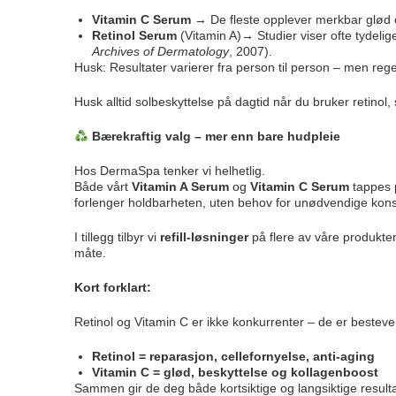
Vitamin C Serum
→ De fleste opplever merkbar glød 
Retinol Serum
(Vitamin A)→ Studier viser ofte tydelige 
Archives of Dermatology
, 2007).
Husk: Resultater varierer fra person til person – men reg
Husk alltid solbeskyttelse på dagtid når du bruker retinol, 
Bærekraftig valg – mer enn bare hudpleie
Hos DermaSpa tenker vi helhetlig.
Både vårt
Vitamin A Serum
og
Vitamin C Serum
tappes
forlenger holdbarheten, uten behov for unødvendige kons
I tillegg tilbyr vi
refill-løsninger
på flere av våre produkter
måte.
Kort forklart:
Retinol og Vitamin C er ikke konkurrenter – de er besteve
Retinol
= reparasjon, cellefornyelse, anti-aging
Vitamin C
= glød, beskyttelse og kollagenboost
Sammen gir de deg både kortsiktige og langsiktige result