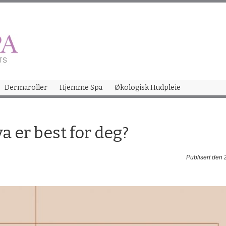
Skip
to
content
Dermaroller
Hjemme Spa
Økologisk Hudpleie
a er best for deg?
Publisert den