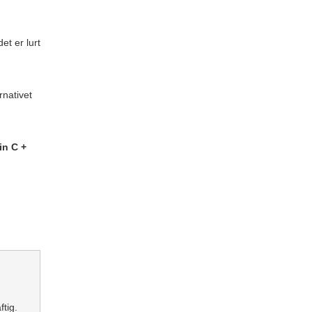
et er lurt
rnativet
in C +
tig.