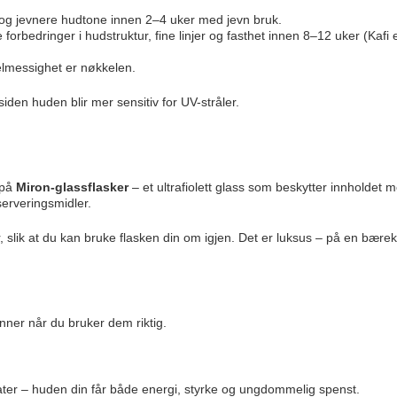
og jevnere hudtone innen 2–4 uker med jevn bruk.
forbedringer i hudstruktur, fine linjer og fasthet innen 8–12 uker (Kafi et
elmessighet er nøkkelen.
siden huden blir mer sensitiv for UV-stråler.
 på
Miron-glassflasker
– et ultrafiolett glass som beskytter innholdet m
erveringsmidler.
, slik at du kan bruke flasken din om igjen. Det er luksus – på en bærek
nner når du bruker dem riktig.
ater – huden din får både energi, styrke og ungdommelig spenst.