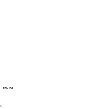
sning, og
ot