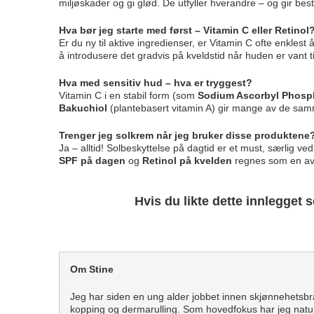
miljøskader og gi glød. De utfyller hverandre – og gir bes
Hva bør jeg starte med først – Vitamin C eller Retinol
Er du ny til aktive ingredienser, er Vitamin C ofte enklest å
å introdusere det gradvis på kveldstid når huden er vant t
Hva med sensitiv hud – hva er tryggest?
Vitamin C i en stabil form (som
Sodium Ascorbyl Phosp
Bakuchiol
(plantebasert vitamin A) gir mange av de samme
Trenger jeg solkrem når jeg bruker disse produktene
Ja – alltid! Solbeskyttelse på dagtid er et must, særlig
SPF på dagen
og
Retinol på kvelden
regnes som en av 
Hvis du likte dette innlegget 
Om Stine
Jeg har siden en ung alder jobbet innen skjønnehetsbr
kopping og dermarulling. Som hovedfokus har jeg natur