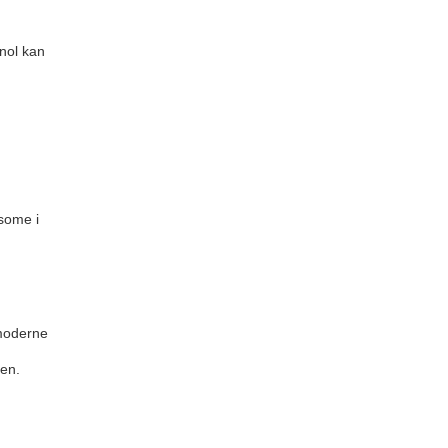
inol kan
osome i
 moderne
nen.