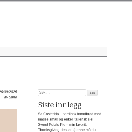
Søk
 26/09/2025
etter:
av
Stine
Siste innlegg
Sa Costedda – sardinsk tomatbrød med
masse smak og enkel italiensk sjel
Sweet Potato Pie – min favoritt
Thanksgiving-dessert (denne må du