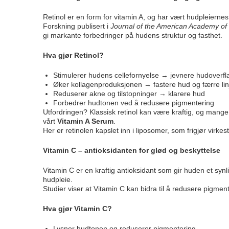
Retinol er en form for vitamin A, og har vært hudpleiernes “g
Forskning publisert i
Journal of the American Academy of
gi markante forbedringer på hudens struktur og fasthet.
Hva gjør Retinol?
Stimulerer hudens cellefornyelse → jevnere hudoverfl
Øker kollagenproduksjonen → fastere hud og færre lin
Reduserer akne og tilstopninger → klarere hud
Forbedrer hudtonen ved å redusere pigmentering
Utfordringen? Klassisk retinol kan være kraftig, og mange o
vårt
Vitamin A Serum
.
Her er retinolen kapslet inn i liposomer, som frigjør virkes
Vitamin C – antioksidanten for glød og beskyttelse
Vitamin C er en kraftig antioksidant som gir huden et syn
hudpleie.
Studier viser at Vitamin C kan bidra til å redusere pigme
Hva gjør Vitamin C?
Lysner hudtonen og reduserer pigmentering