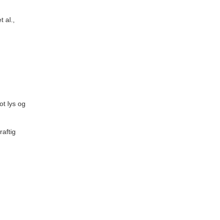
 al.,
ot lys og
raftig