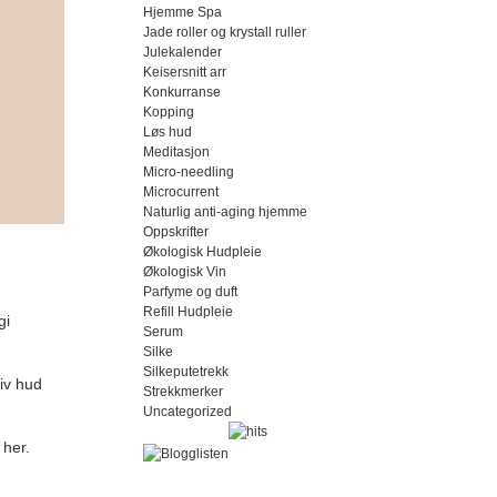
Hjemme Spa
Jade roller og krystall ruller
Julekalender
Keisersnitt arr
Konkurranse
Kopping
Løs hud
Meditasjon
Micro-needling
Microcurrent
Naturlig anti-aging hjemme
Oppskrifter
Økologisk Hudpleie
Økologisk Vin
Parfyme og duft
Refill Hudpleie
gi
Serum
Silke
Silkeputetrekk
tiv hud
Strekkmerker
Uncategorized
 her.