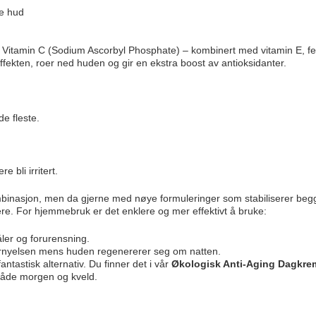
re hud
 Vitamin C (Sodium Ascorbyl Phosphate) – kombinert med vitamin E, fe
fekten, roer ned huden og gir en ekstra boost av antioksidanter.
de fleste.
 bli irritert.
kombinasjon, men da gjerne med nøye formuleringer som stabiliserer beg
vere. For hjemmebruk er det enklere og mer effektivt å bruke:
ler og forurensning.
ornyelsen mens huden regenererer seg om natten.
fantastisk alternativ. Du finner det i vår
Økologisk Anti-Aging Dagkre
 både morgen og kveld.