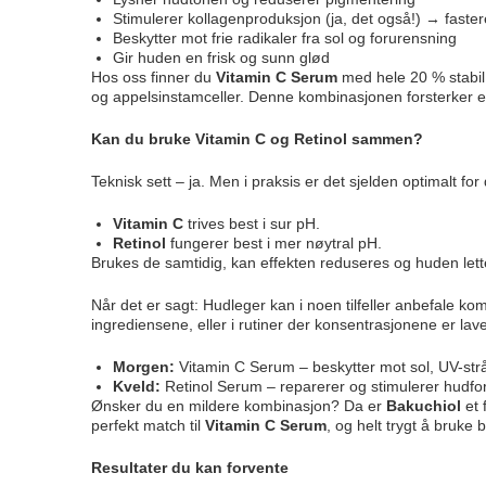
Stimulerer kollagenproduksjon (ja, det også!) → faste
Beskytter mot frie radikaler fra sol og forurensning
Gir huden en frisk og sunn glød
Hos oss finner du
Vitamin C Serum
med hele 20 % stabil
og appelsinstamceller. Denne kombinasjonen forsterker ef
Kan du bruke Vitamin C og Retinol sammen?
Teknisk sett – ja. Men i praksis er det sjelden optimalt for 
Vitamin C
trives best i sur pH.
Retinol
fungerer best i mer nøytral pH.
Brukes de samtidig, kan effekten reduseres og huden lettere
Når det er sagt: Hudleger kan i noen tilfeller anbefale 
ingrediensene, eller i rutiner der konsentrasjonene er la
Morgen:
Vitamin C Serum – beskytter mot sol, UV-strå
Kveld:
Retinol Serum – reparerer og stimulerer hudf
Ønsker du en mildere kombinasjon? Da er
Bakuchiol
et 
perfekt match til
Vitamin C Serum
, og helt trygt å bruke
Resultater du kan forvente