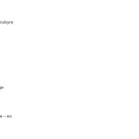
rulsyre
ge
m
– en