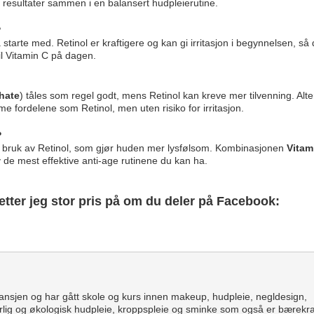
t resultater sammen i en balansert hudpleierutine.
?
 starte med. Retinol er kraftigere og kan gi irritasjon i begynnelsen, så d
il Vitamin C på dagen.
hate
) tåles som regel godt, mens Retinol kan kreve mer tilvenning. Alte
 fordelene som Retinol, men uten risiko for irritasjon.
?
 ved bruk av Retinol, som gjør huden mer lysfølsom. Kombinasjonen
Vitam
de mest effektive anti-age rutinene du kan ha.
setter jeg stor pris på om du deler på Facebook:
ansjen og har gått skole og kurs innen makeup, hudpleie, negldesign,
lig og økologisk hudpleie, kroppspleie og sminke som også er bærekraf