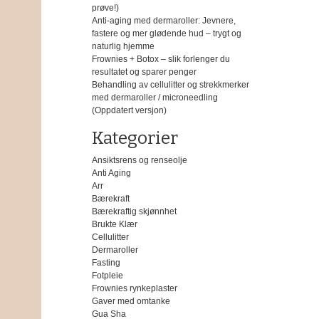
prøve!)
Anti-aging med dermaroller: Jevnere,
fastere og mer glødende hud – trygt og
naturlig hjemme
Frownies + Botox – slik forlenger du
resultatet og sparer penger
Behandling av cellulitter og strekkmerker
med dermaroller / microneedling
(Oppdatert versjon)
Kategorier
Ansiktsrens og renseolje
Anti Aging
Arr
Bærekraft
Bærekraftig skjønnhet
Brukte Klær
Cellulitter
Dermaroller
Fasting
Fotpleie
Frownies rynkeplaster
Gaver med omtanke
Gua Sha