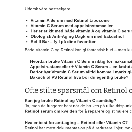
Utforsk våre bestselgere:
Vitamin A Serum med Retinol Liposome
Vitamin C Serum med appelsinstamceller
Her er et kit med både vitamin A og vitamin C ser
Økologisk Anti-Aging Dagkrem med bakuchiol
Refill Bar – fyll på dine favoritter
Både Vitamin C og Retinol kan gi fantastisk hud – men kun
Hvordan bruke Vitamin C Serum riktig for maksimal
Appelsin-stamceller + Vitamin C Serum – en kraft
Derfor bør Vitamin C Serum alltid komme i mørkt g
Bakuchiol VS Retinol hva bor du egentlig bruke?
Ofte stilte spørsmål om Retinol 
Kan jeg bruke Retinol og Vitamin C samtidig?
Ja, men de fungerer best når de brukes på ulike tidspunk
Retinol serum om kvelden
for å reparere og stimulere c
Hva er best for anti-aging – Retinol eller Vitamin C?
Retinol har mest dokumentasjon på å redusere linjer, ryn