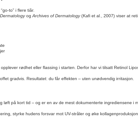
o-to” i flere tiår.
 Dermatology
og
Archives of Dermatology
(Kafi et al., 2007) viser at ret
ate
jer
pplever rødhet eller flassing i starten. Derfor har vi tilsatt Retinol Lip
toffet gradvis. Resultatet: du får effekten – uten unødvendig irritasjon.
lig løft på kort tid – og er en av de mest dokumenterte ingrediensene i
ntering, styrke hudens forsvar mot UV-stråler og øke kollagenproduksjo