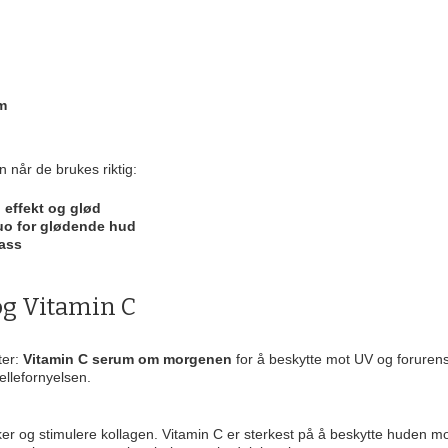
um
 når de brukes riktig:
 effekt og glød
duo for glødende hud
lass
og Vitamin C
ter:
Vitamin C serum om morgenen
for å beskytte mot UV og foruren
ellefornyelsen.
ker og stimulere kollagen. Vitamin C er sterkest på å beskytte huden m