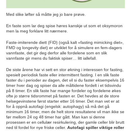
Med slike løfter så måtte jeg jo bare prøve.
En faste som lar deg spise høres kanskje ut som et oksymoron
men la meg forklare litt nærmere.
Faste-imiterende diett (FID) (også kalt «fasting mimicking diet»,
FMD og longevity diet) er utviklet for å simulere en fem-dagers
vannfaste, det gir deg derfor alle fordelene som en slik
vannfaste gir mens du faktisk spiser… litt iallefall.
De siste årene har vi sett en stor økning i interessen for fasting,
spesielt periodisk faste eller intermittent fasting. I en slik faste
faster du i perioder av dagen, det vil si du faster eksempelvis 16
timer hver dag og spiser da alle måltidene fordelt i et tidsvindu
på 8 timer. En slik faste har mange fordeler og fordelene økes
ofte jo større tidsrommet på fasten er. Det hevdes at de store
helsegevinstene først starter etter 16 timer. Det man vet er at
for å oppnå autofagi (engelsk: autophagy) så må det gå
minimum 16 timer, men de helt store resultatene vil man ikke se
før mellom 24 og 48 timer har gått. Man kan si denne
prosessen er en cellulær resirkulering, der gamle celler blir brutt
ned til fordel for nye friske celler.
Autofagi spiller viktige roller