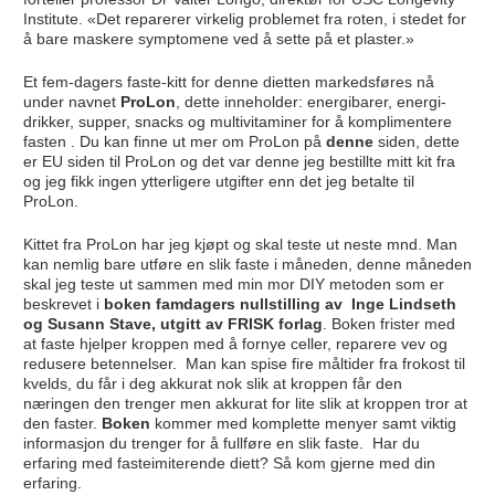
Institute. «Det reparerer virkelig problemet fra roten, i stedet for
å bare maskere symptomene ved å sette på et plaster.»
Et fem-dagers faste-kitt for denne dietten markedsføres nå
under navnet
ProLon
, dette inneholder: energibarer, energi-
drikker, supper, snacks og multivitaminer for å komplimentere
fasten . Du kan finne ut mer om ProLon på
denne
siden, dette
er EU siden til ProLon og det var denne jeg bestillte mitt kit fra
og jeg fikk ingen ytterligere utgifter enn det jeg betalte til
ProLon.
Kittet fra ProLon har jeg kjøpt og skal teste ut neste mnd. Man
kan nemlig bare utføre en slik faste i måneden, denne måneden
skal jeg teste ut sammen med min mor DIY metoden som er
beskrevet i
boken famdagers nullstilling av Inge Lindseth
og Susann Stave, utgitt av FRISK forlag
. Boken frister med
at faste hjelper kroppen med å fornye celler, reparere vev og
redusere betennelser. Man kan spise fire måltider fra frokost til
kvelds, du får i deg akkurat nok slik at kroppen får den
næringen den trenger men akkurat for lite slik at kroppen tror at
den faster.
Boken
kommer med komplette menyer samt viktig
informasjon du trenger for å fullføre en slik faste. Har du
erfaring med fasteimiterende diett? Så kom gjerne med din
erfaring.