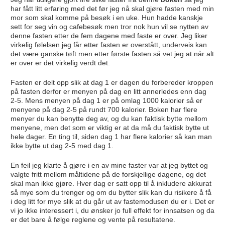
har fått litt erfaring med det før jeg nå skal gjøre fasten med min
mor som skal komme på besøk i en uke. Hun hadde kanskje
sett for seg vin og cafebesøk men tror nok hun vil se nytten av
denne fasten etter de fem dagene med faste er over. Jeg liker
virkelig følelsen jeg får etter fasten er overstått, underveis kan
det være ganske tøft men etter første fasten så vet jeg at når alt
er over er det virkelig verdt det.
Fasten er delt opp slik at dag 1 er dagen du forbereder kroppen
på fasten derfor er menyen på dag en litt annerledes enn dag
2-5. Mens menyen på dag 1 er på omlag 1000 kalorier så er
menyene på dag 2-5 på rundt 700 kalorier. Boken har flere
menyer du kan benytte deg av, og du kan faktisk bytte mellom
menyene, men det som er viktig er at da må du faktisk bytte ut
hele dager. En ting til, siden dag 1 har flere kalorier så kan man
ikke bytte ut dag 2-5 med dag 1.
En feil jeg klarte å gjøre i en av mine faster var at jeg byttet og
valgte fritt mellom måltidene på de forskjellige dagene, og det
skal man ikke gjøre. Hver dag er satt opp til å inkludere akkurat
så mye som du trenger og om du bytter slik kan du risikere å få
i deg litt for mye slik at du går ut av fastemodusen du er i. Det er
vi jo ikke interessert i, du ønsker jo full effekt for innsatsen og da
er det bare å følge reglene og vente på resultatene.