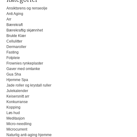
Ansiktsrens og renseolje
Anti Aging
Arr
Bærekraft
Bærekraftig skjønnhet
Brukte Klær
Cellulitter
Dermaroller
Fasting
Fotpleie
Frownies rynkeplaster
Gaver med omtanke
Gua Sha
Hjemme Spa
Jade roller og krystall ruller
Julekalender
Keisersnitt arr
Konkurranse
Kopping
Løs hud
Meditasjon
Micro-needling
Microcurrent
Naturlig anti-aging hjemme