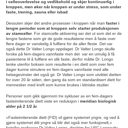
i celleoverlevelse og vedlikehold og skjer kontinuerlig i
kroppen, men øker når kroppen er under stress, som under
faste, trening, sauna eller isbad
.
Dessuten skjer det andre prosesser i kroppen når man
faster i
lengre perioder som at kroppen selv starter produksjonen
av stamceller
. For stamcelle aktivering ser det ut som det er de
lengre fastene som gir de gode resultatene men å faste over
flere dager er vanskelig å fullføre for de aller fleste. Det var
også dette Dr Valter Longo oppdaget. Dr Valter Longo skulle
forske på fem-dagers vannfaste men det var en umulig å få
pasientene til å fullføre en slik faste, derfor måtte Dr. Longo
tenke utenfor boksen som resulterte i en diett som over fem
dager kunne simulere en fem-dagers vannfaste med alle
helsegevinster det også gir. Dr Valter Longo som utviklet dietten
for over 20 år siden, den gang da som en standardisert diett for
mennesker med kreft som kunne brukes i kliniske studier.
Personer som gikk igjennom tre sykluser av en fem-dagers
fasteimiterende diett viste en reduksjon i
meridian biologisk
alder på 2 1/2 år
.
«Fasteimiterende diett (FID) vil gjøre systemet yngre, og ved å
gjøre systemet ditt yngre så blir det også mer funksjonelt,»
forteller professor Dr Valter Longo, direktør for USC Longevity