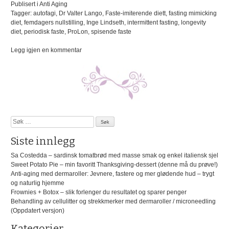
Publisert i
Anti Aging
Tagger:
autofagi
,
Dr Valter Lango
,
Faste-imiterende diett
,
fasting mimicking
diet
,
femdagers nullstilling
,
Inge Lindseth
,
intermittent fasting
,
longevity
diet
,
periodisk faste
,
ProLon
,
spisende faste
på
Legg igjen en kommentar
Faste-
imiterende
diett
kan
redusere
biologisk
alder
Søk
og
etter:
hjelpe
Siste innlegg
deg
å
Sa Costedda – sardinsk tomatbrød med masse smak og enkel italiensk sjel
leve
Sweet Potato Pie – min favoritt Thanksgiving-dessert (denne må du prøve!)
lengre
Anti-aging med dermaroller: Jevnere, fastere og mer glødende hud – trygt
og naturlig hjemme
Frownies + Botox – slik forlenger du resultatet og sparer penger
Behandling av cellulitter og strekkmerker med dermaroller / microneedling
(Oppdatert versjon)
Kategorier