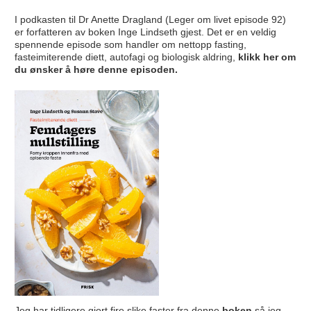
I podkasten til Dr Anette Dragland (Leger om livet episode 92)
er forfatteren av boken Inge Lindseth gjest. Det er en veldig
spennende episode som handler om nettopp fasting,
fasteimiterende diett, autofagi og biologisk aldring,
klikk her om
du ønsker å høre denne episoden.
Jeg har tidligere gjort fire slike faster fra denne
boken
så jeg