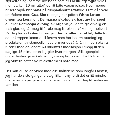
styrketrening (samme øvelsene som er i
cellulittprogrammet
men da kun 10 minutter) og litt lette yogaøvelser. Hver morgen
bruker også
koppene
på rumpe/lår/armer/ansikt samt går over
områdene med
Gua Sha
etter jeg har påført
White Lotus
green tea facial oil
,
Dermaspa økologisk barbary fig seed
oil
eller
Dermaspa økologisk Arganolje
, dette gir virkelig en
frisk glød og får meg til å føle meg litt ekstra våken og motivert.
På dag tre av fasten bruker jeg
dermaroller
i ansiktet, dette for
da er kroppen kommet til fasten som har bedret autofagi og
produksjon av stamceller. Jeg prøver også å få inn noen ekstra
runder med en lengre 60 minutters meditasjon i tillegg til den
daglige 15 minutteren jeg gjør hver morgen. Slik egenpleie
under fasten gir virkelig en ny giv og får fasten til å bli til en tid
jeg virkelig setter av litt ekstra tid til bare meg.
Her kan du se en video med alle måltidene som inngår i fasten,
jeg har de siste gangene valgt lilla meny fordi det er litt mindre
matlaging da jeg jo enda må lage middag hver dag til resten av
familien.