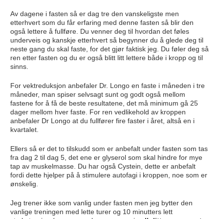
Av dagene i fasten så er dag tre den vanskeligste men
etterhvert som du får erfaring med denne fasten så blir den
også lettere å fullføre. Du venner deg til hvordan det føles
underveis og kanskje etterhvert så begynner du å glede deg til
neste gang du skal faste, for det gjør faktisk jeg. Du føler deg så
ren etter fasten og du er også blitt litt lettere både i kropp og til
sinns.
For vektreduksjon anbefaler Dr. Longo en faste i måneden i tre
måneder, man spiser selvsagt sunt og godt også mellom
fastene for å få de beste resultatene, det må minimum gå 25
dager mellom hver faste. For ren vedlikehold av kroppen
anbefaler Dr Longo at du fullfører fire faster i året, altså en i
kvartalet.
Ellers så er det to tilskudd som er anbefalt under fasten som tas
fra dag 2 til dag 5, det ene er glyserol som skal hindre for mye
tap av muskelmasse. Du har også Cystein, dette er anbefalt
fordi dette hjelper på å stimulere autofagi i kroppen, noe som er
ønskelig.
Jeg trener ikke som vanlig under fasten men jeg bytter den
vanlige treningen med lette turer og 10 minutters lett