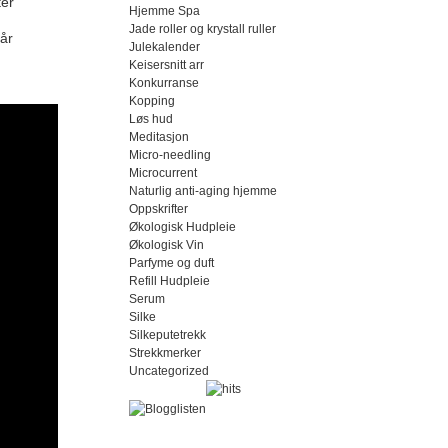
ter
Hjemme Spa
Jade roller og krystall ruller
Når
Julekalender
Keisersnitt arr
Konkurranse
Kopping
Løs hud
Meditasjon
Micro-needling
Microcurrent
Naturlig anti-aging hjemme
Oppskrifter
Økologisk Hudpleie
Økologisk Vin
Parfyme og duft
Refill Hudpleie
Serum
Silke
Silkeputetrekk
Strekkmerker
Uncategorized