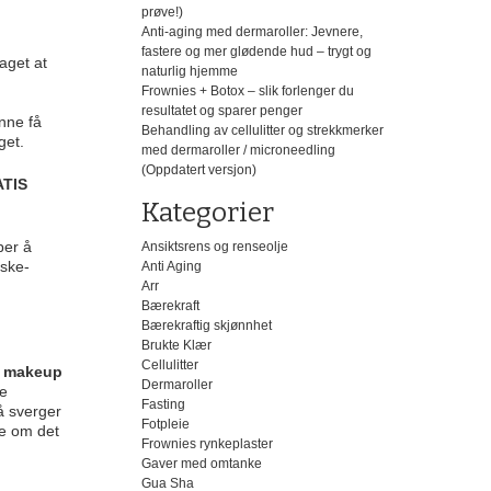
prøve!)
Anti-aging med dermaroller: Jevnere,
fastere og mer glødende hud – trygt og
aget at
naturlig hjemme
Frownies + Botox – slik forlenger du
resultatet og sparer penger
unne få
Behandling av cellulitter og strekkmerker
get.
med dermaroller / microneedling
(Oppdatert versjon)
ATIS
Kategorier
per å
Ansiktsrens og renseolje
uske-
Anti Aging
Arr
Bærekraft
Bærekraftig skjønnhet
Brukte Klær
Cellulitter
g makeup
Dermaroller
ke
Fasting
å sverger
Fotpleie
ke om det
Frownies rynkeplaster
Gaver med omtanke
Gua Sha