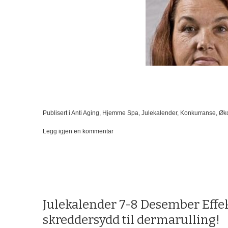
Publisert i
Anti Aging
,
Hjemme Spa
,
Julekalender
,
Konkurranse
,
Øko
på
Legg igjen en kommentar
Julekalender
9-
10
Desember
–
Et
naturlig
Julekalender 7-8 Desember Effe
alternativ
til
skreddersydd til dermarulling!
Botox