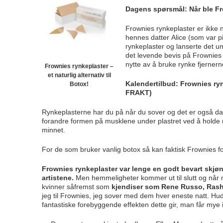
Dagens spørsmål: Når ble F
Frownies rynkeplaster er ikke 
hennes datter Alice (som var p
rynkeplaster og lanserte det u
det levende bevis på Frownies e
nytte av å bruke rynke fjernerne
Frownies rynkeplaster –
et naturlig alternativ til
Kalendertilbud: Frownies
ry
Botox!
FRAKT)
Rynkeplasterne har du på når du sover og det er også d
forandre formen på musklene under plastret ved å holde
minnet.
For de som bruker vanlig botox så kan faktisk Frownies f
Frownies rynkeplaster var lenge en godt bevart sk
artistene.
Men hemmeligheter kommer ut til slutt og når m
kvinner såfremst som
kjendiser som Rene Russo, Rash
jeg til Frownies, jeg sover med dem hver eneste natt. Hude
fantastiske forebyggende effekten dette gir, man får mye 