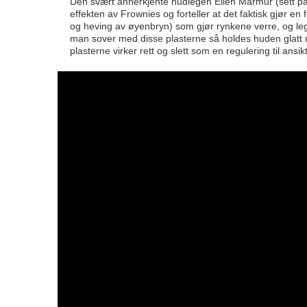
Den svært annerkjente hudlegen Ellen Marmur (sett på 
effekten av Frownies og forteller at det faktisk gjør en
og heving av øyenbryn) som gjør rynkene verre, og legg
man sover med disse plasterne så holdes huden glatt m
plasterne virker rett og slett som en regulering til ansikt