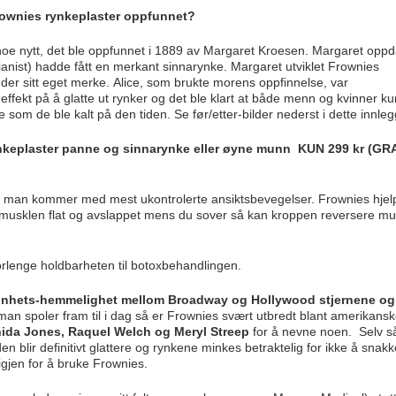
rownies rynkeplaster oppfunnet?
noe nytt, det ble oppfunnet i 1889 av Margaret Kroesen. Margaret oppd
ianist) hadde fått en merkant sinnarynke. Margaret utviklet Frownies
nder sitt eget merke. Alice, som brukte morens oppfinnelse, var
ffekt på å glatte ut rynker og det ble klart at både menn og kvinner k
 som de ble kalt på den tiden. Se før/etter-bilder nederst i dette innleg
nkeplaster
panne og sinnarynke
eller
øyne munn
KUN 299 kr (GR
a man kommer med mest ukontrolerte ansiktsbevegelser. Frownies hjel
 musklen flat og avslappet mens du sover så kan kroppen reversere m
orlenge holdbarheten til botoxbehandlingen.
jønnhets-hemmelighet mellom Broadway og Hollywood stjernene o
an spoler fram til i dag så er Frownies svært utbredt blant amerikans
ida Jones, Raquel Welch og Meryl Streep
for å nevne noen. Selv s
n blir definitivt glattere og rynkene minkes betraktelig for ikke å snak
igjen for å bruke Frownies.