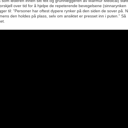
som lederen innen sitt felt og grunnleggeren av Marmur Medical) støt
 forskjell over tid for å hjelpe de repeterende bevegelsene (sinnarynken
er til: “Personer har oftest dypere rynker på den siden de sover på. 
ens den holdes på plass, selv om ansiktet er presset inn i puten.” Så
et.