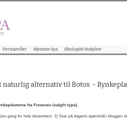
Skip
to
content
Dermaroller
Hjemme Spa
Økologisk Hudpleie
naturlig alternativ til Botox – Rynkepla
nkeplasterne fra Frownies (valgfri type).
 (en gang for hele desember). 2) Svar på dagens spørsmål i bloggen el