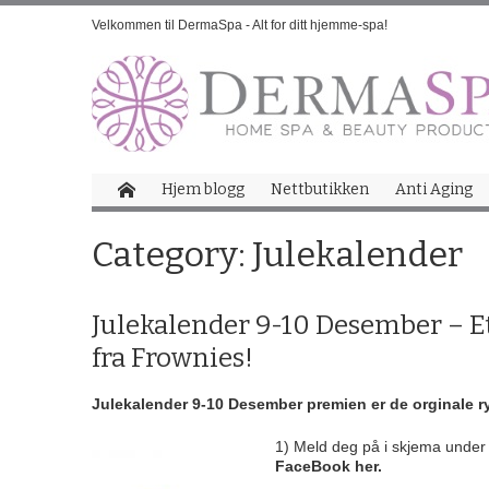
Velkommen til DermaSpa - Alt for ditt hjemme-spa!
Hjem blogg
Nettbutikken
Anti Aging
Category:
Julekalender
Julekalender 9-10 Desember – Et 
fra Frownies!
Julekalender 9-10 Desember premien er de orginale ry
1) Meld deg på i skjema under
FaceBook her.