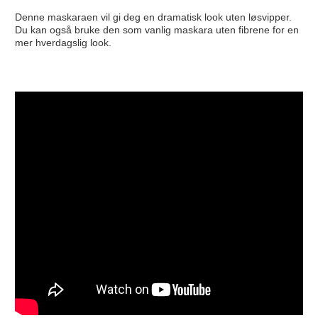
Denne maskaraen vil gi deg en dramatisk look uten løsvipper.
Du kan også bruke den som vanlig maskara uten fibrene for en
mer hverdagslig look.