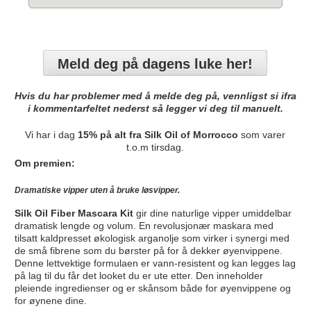
Meld deg på dagens luke her!
Hvis du har problemer med å melde deg på, vennligst si ifra
i kommentarfeltet nederst så legger vi deg til manuelt.
Vi har i dag
15% på alt fra Silk Oil of Morrocco
som varer
t.o.m tirsdag.
Om premien:
Dramatiske vipper uten å bruke løsvipper.
Silk Oil Fiber Mascara Kit
gir dine naturlige vipper umiddelbar
dramatisk lengde og volum. En revolusjonær maskara med
tilsatt kaldpresset økologisk arganolje som virker i synergi med
de små fibrene som du børster på for å dekker øyenvippene.
Denne lettvektige formulaen er vann-resistent og kan legges lag
på lag til du får det looket du er ute etter. Den inneholder
pleiende ingredienser og er skånsom både for øyenvippene og
for øynene dine.