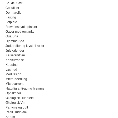
Brukte Klær
Cellulitter
Dermaroller
Fasting
Fotpleie
Frownies rynkeplaster
Gaver med omtanke
Gua Sha
Hjemme Spa
Jade roller og krystall ruller
Julekalender
Keisersnitt arr
Konkurranse
Kopping
Løs hud
Meditasjon
Micro-needling
Microcurrent
Naturlig anti-aging hjemme
Oppskrifter
Økologisk Hudpleie
Økologisk Vin
Parfyme og duft
Refill Hudpleie
Serum