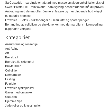
Sa Costedda – sardinsk tomatbrød med masse smak og enkel italiensk sjel
Sweet Potato Pie – min favoritt Thanksgiving-dessert (denne må du prøve!)
Anti-aging med dermaroller: Jevnere, fastere og mer glødende hud – trygt
og naturlig hjemme
Frownies + Botox – slik forlenger du resultatet og sparer penger
Behandling av cellulitter og strekkmerker med dermaroller / microneedling
(Oppdatert versjon)
Kategorier
Ansiktsrens og renseolje
Anti Aging
Arr
Bærekraft
Bærekraftig skjønnhet
Brukte Klær
Cellulitter
Dermaroller
Fasting
Fotpleie
Frownies rynkeplaster
Gaver med omtanke
Gua Sha
Hjemme Spa
Jade roller og krystall ruller