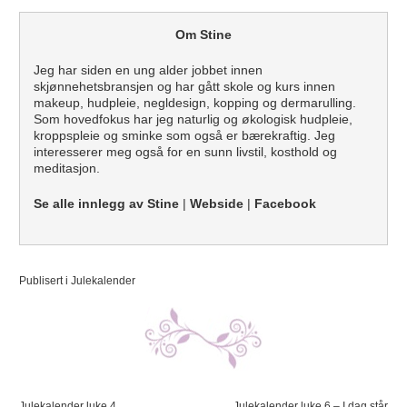
Om Stine
Jeg har siden en ung alder jobbet innen
skjønnehetsbransjen og har gått skole og kurs innen
makeup, hudpleie, negldesign, kopping og dermarulling.
Som hovedfokus har jeg naturlig og økologisk hudpleie,
kroppspleie og sminke som også er bærekraftig. Jeg
interesserer meg også for en sunn livstil, kosthold og
meditasjon.
Se alle innlegg av Stine
|
Webside
|
Facebook
Publisert i
Julekalender
Innleggsnavigasjon
Julekalender luke 4
Julekalender luke 6 – I dag står