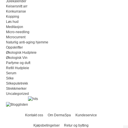
Julekalender
Keisersnitt arr
Konkurranse
Kopping
Løs hud
Meditasjon
Micro-needling
Microcurrent
Naturlig anti-aging hjemme
Oppskrifter
Økologisk Hudpleie
Økologisk Vin
Parfyme og duft
Refill Hudpleie
Serum
Silke
Silkeputetrekk
Strekkmerker
Uncategorized
Kontakt oss
Om DermaSpa
Kundeservice
Kjøpsbetingelser
Retur og bytting