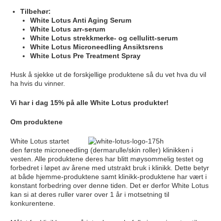
Tilbehør:
White Lotus Anti Aging Serum
White Lotus arr-serum
White Lotus strekkmerke- og cellulitt-serum
White Lotus Microneedling Ansiktsrens
White Lotus Pre Treatment Spray
Husk å sjekke ut de forskjellige produktene så du vet hva du vil
ha hvis du vinner.
Vi har i dag 15% på alle White Lotus produkter!
Om produktene
White Lotus startet
den første microneedling (dermarulle/skin roller) klinikken i
vesten. Alle produktene deres har blitt møysommelig testet og
forbedret i løpet av årene med utstrakt bruk i klinikk. Dette betyr
at både hjemme-produktene samt klinikk-produktene har vært i
konstant forbedring over denne tiden. Det er derfor White Lotus
kan si at deres ruller varer over 1 år i motsetning til
konkurentene.