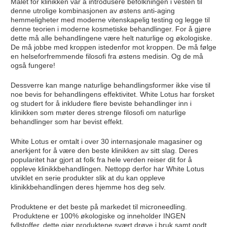
Målet for klinikken var å introdusere befolkningen i vesten til
denne utrolige kombinasjonen av østens anti-aging
hemmeligheter med moderne vitenskapelig testing og legge til
denne teorien i moderne kosmetiske behandlinger. For å gjøre
dette må alle behandlingene være helt naturlige og økologiske.
De må jobbe med kroppen istedenfor mot kroppen. De må følge
en helseforfremmende filosofi fra østens medisin. Og de må
også fungere!
Dessverre kan mange naturlige behandlingsformer ikke vise til
noe bevis for behandlingens effektivitet. White Lotus har forsket
og studert for å inkludere flere beviste behandlinger inn i
klinikken som møter deres strenge filosofi om naturlige
behandlinger som har bevist effekt.
White Lotus er omtalt i over 30 internasjonale magasiner og
anerkjent for å være den beste klinikken av sitt slag. Deres
popularitet har gjort at folk fra hele verden reiser dit for å
oppleve klinikkbehandlingen. Nettopp derfor har White Lotus
utviklet en serie produkter slik at du kan oppleve
klinikkbehandlingen deres hjemme hos deg selv.
Produktene er det beste på markedet til microneedling.
Produktene er 100% økologiske og inneholder INGEN
fyllstoffer, dette gjør produktene svært drøye i bruk samt godt